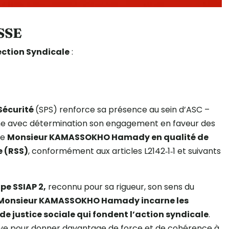
SSE
ection Syndicale
:
S
 Sécurité
(SPS) renforce sa présence au sein d’ASC –
me avec détermination son engagement en faveur des
de
Monsieur KAMASSOKHO Hamady en qualité de
e (RSS)
, conformément aux articles L2142‑1‑1 et suivants
pe SSIAP 2,
reconnu pour sa rigueur, son sens du
Monsieur KAMASSOKHO Hamady incarne les
 de justice sociale qui fondent l’action syndicale
.
ve pour donner davantage de force et de cohérence à