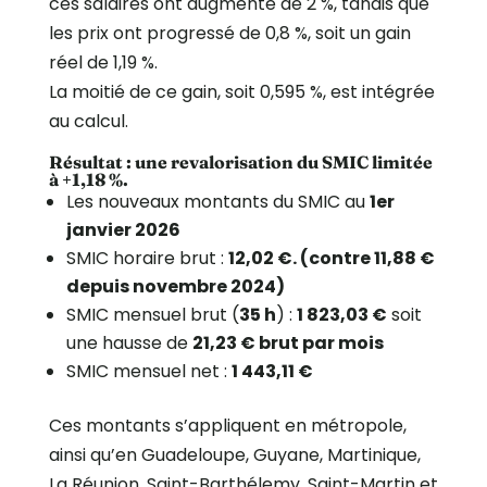
ces salaires ont augmenté de 2 %, tandis que
les prix ont progressé de 0,8 %, soit un gain
réel de 1,19 %.
La moitié de ce gain, soit 0,595 %, est intégrée
au calcul.
Résultat : une revalorisation du SMIC limitée
à +1,18 %.
Les nouveaux montants du SMIC au
1er
janvier 2026
SMIC horaire brut :
12,02 €. (contre 11,88 €
depuis novembre 2024)
SMIC mensuel brut (
35 h
) :
1 823,03 €
soit
une hausse de
21,23 € brut par mois
SMIC mensuel net :
1 443,11 €
Ces montants s’appliquent en métropole,
ainsi qu’en Guadeloupe, Guyane, Martinique,
La Réunion, Saint-Barthélemy, Saint-Martin et